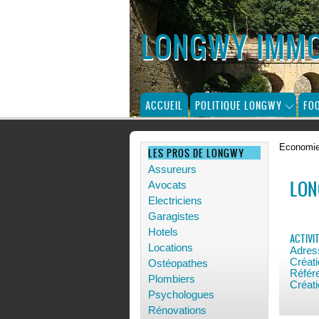
LONGWY IMMOB
ACCUEIL
POLITIQUE LONGWY
FO
Economi
LES PROS DE LONGWY
Assureurs
LON
Avocats
Electriciens
Garagistes
Hotels
ACTIVI
Locations
Adres
Créat
Ostéopathes
Référ
Plombiers
Créat
Psychologues
Rénovations