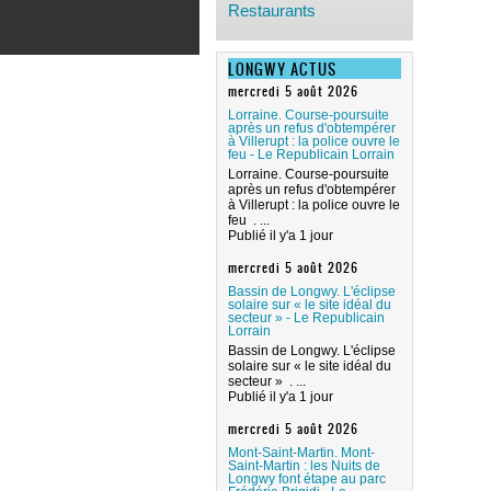
Restaurants
LONGWY ACTUS
mercredi 5 août 2026
Lorraine. Course-poursuite
après un refus d'obtempérer
à Villerupt : la police ouvre le
feu - Le Republicain Lorrain
Lorraine. Course-poursuite
après un refus d'obtempérer
à Villerupt : la police ouvre le
feu . ...
Publié il y'a 1 jour
mercredi 5 août 2026
Bassin de Longwy. L'éclipse
solaire sur « le site idéal du
secteur » - Le Republicain
Lorrain
Bassin de Longwy. L'éclipse
solaire sur « le site idéal du
secteur » . ...
Publié il y'a 1 jour
mercredi 5 août 2026
Mont-Saint-Martin. Mont-
Saint-Martin : les Nuits de
Longwy font étape au parc