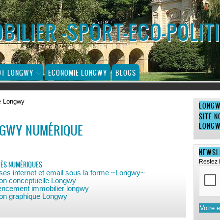
ILIER -SPORT-ECO-POLIT
OT LONGWY
ECONOMIE LONGWY
BLOGS
e Longwy
LONG
SITE N
LONG
GWY NUMÉRIQUE
NEWSL
Restez 
TÉS NUMÉRIQUES
ses internet et email sous la forme ~Longwy~
ion conceptuelle Longwy
encement immobilier longwy
ion graphique Longwy