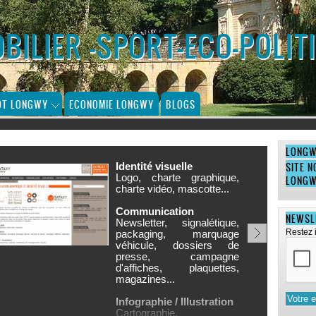
ILIER -SPORT-ECO-POLIT
OT LONGWY
ECONOMIE LONGWY
BLOGS
LONG
SITE N
Identité visuelle
Logo, charte graphique,
LONG
charte vidéo, mascotte...
Communication
NEWSL
Newsletter, signalétique,
Restez 
packaging, marquage
véhicule, dossiers de
presse, campagne
d'affiches, plaquettes,
magazines...
2/4
Infographie / Illustration
Cartographie,