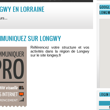
diagrammes, schémas,
GOOGL
GWY EN LORRAINE
modélisation 3D,
montages photo,
LONG
dessins...
rs...
en savoir +
MUNIQUEZ SUR LONGWY
Référencez votre structure et vos
activités dans la région de Longwy
sur le site longwy.fr
LOGIN 