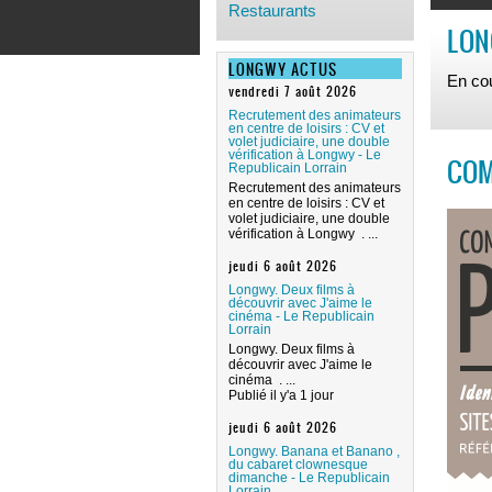
Restaurants
référencer, puis établie une
LON
stratégie de
référencement.
LONGWY ACTUS
En cou
Les pages de votre site
vendredi 7 août 2026
seront optimisées
Recrutement des animateurs
(structure, contenus, liens)
en centre de loisirs : CV et
pour un référencement sur
volet judiciaire, une double
les principaux moteurs de
vérification à Longwy - Le
COM
Republicain Lorrain
recherche (Google,
Bing/Yahoo...).
Recrutement des animateurs
en centre de loisirs : CV et
volet judiciaire, une double
Réferencer votre structure
vérification à Longwy . ...
et vos activités dans la
région de longwy
jeudi 6 août 2026
Longwy. Deux films à
Demander un devis en
découvrir avec J'aime le
ligne
cinéma - Le Republicain
Lorrain
Longwy. Deux films à
découvrir avec J'aime le
cinéma . ...
Publié il y'a 1 jour
jeudi 6 août 2026
Longwy. Banana et Banano ,
du cabaret clownesque
dimanche - Le Republicain
Lorrain