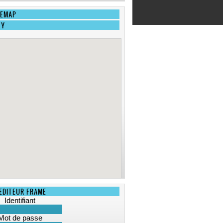
Le récit plonge alors les
EMAP
cibles définies dans un
univers qui les attachera à
WY
votre structure.
La charte éditoriale permet
de respecter la stratégie
établie lors de la
conception des projets,
bien après la prestation de
Dataxy. Notre service
rédactionnel relit et corrige
les éventuelles erreurs sur
vos sites pour garantir une
compréhension maximale
au lecteur.
Nous rédigeont également
vos textes pour
le
reférencement dans les
moteurs de recherche
.
Vous bénéficiez ainsi
d'une meilleure visibilité et
fréquentation de votre site
EDITEUR FRAME
internet.
Des infographies
(diagrammes, plans,