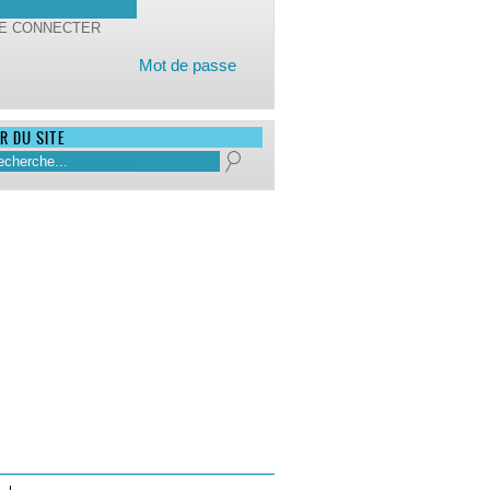
schémas) permettent de
présenter l'information de
façon ludique et intuitive.
Mot de passe
Nous retouchons
également vos
photographies et vos
vidéos pour leur donner
R DU SITE
une qualité
professionnelle.
En savoir +