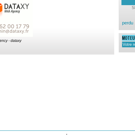
perdu
MOTEU
ency - dataxy